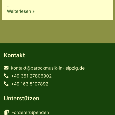
…
26.
Weiterlesen »
September
2026
Kontakt
kontakt@barockmusik-in-leipzig.de
+49 351 27806902
+49 163 5107892
Unterstützen
Förderer/Spenden