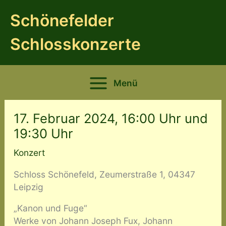
Zum
Schönefelder
Inhalt
springen
Schlosskonzerte
Menü
17. Februar 2024, 16:00 Uhr und
19:30 Uhr
Konzert
Schloss Schönefeld, Zeumerstraße 1, 04347
Leipzig
„Kanon und Fuge“
Werke von Johann Joseph Fux, Johann